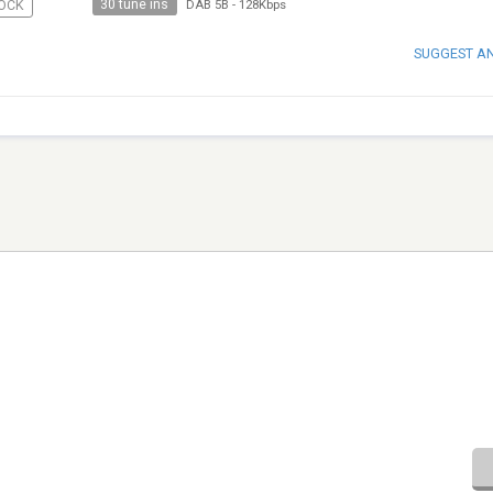
30 tune ins
OCK
DAB 5B
-
128Kbps
SUGGEST A