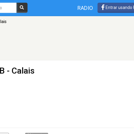
RADIO
Entrar usando
lais
B - Calais