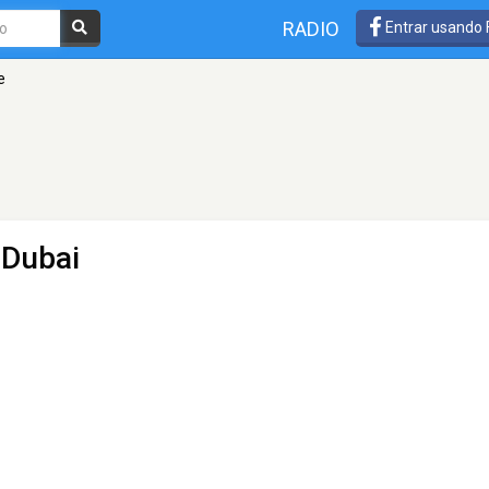
RADIO
Entrar usando
e
 Dubai