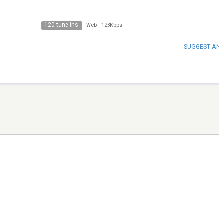
120 tune ins
Web
-
128Kbps
SUGGEST A