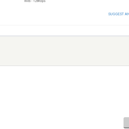
Web
-
128Kbps
SUGGEST A