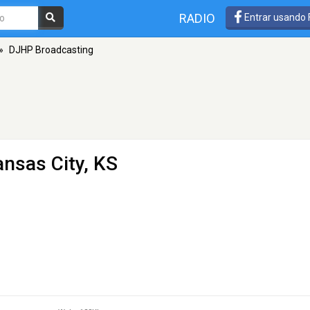
RADIO
Entrar usando
»
DJHP Broadcasting
ansas City, KS