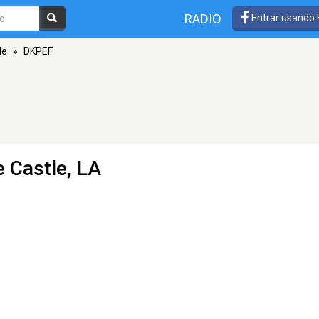
RADIO
Entrar usando
le
»
DKPEF
e Castle, LA