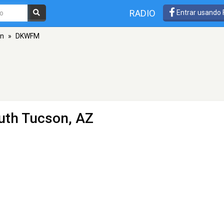
RADIO
Entrar usando
on
»
DKWFM
uth Tucson, AZ