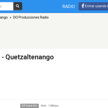
RADIO
Entrar usando
nango
»
DO Producciones Radio
- Quetzaltenango
60 tune ins
Web
-
128Kbps