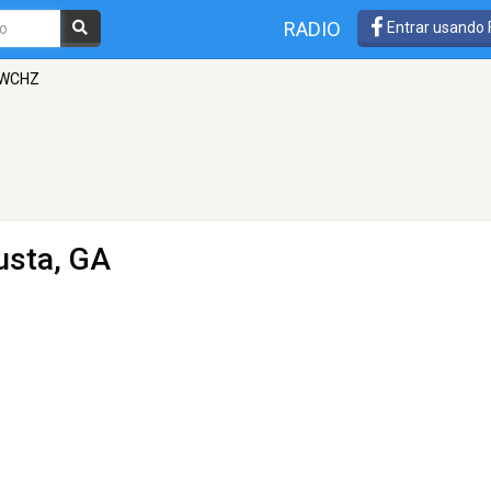
RADIO
Entrar usando
WCHZ
usta, GA