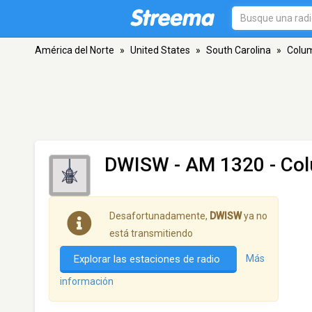
América del Norte
»
United States
»
South Carolina
»
Colu
DWISW
- AM 1320 - Co
Desafortunadamente,
DWISW
ya no
está transmitiendo
Explorar las estaciones de radio
Más
información