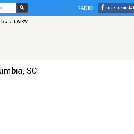
RADIO
Entrar usando
mbia
»
DWISW
lumbia, SC