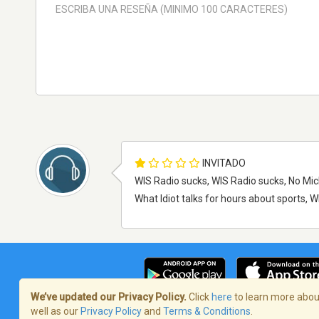
INVITADO
WIS Radio sucks, WIS Radio sucks, No Mic
What Idiot talks for hours about sports, 
We’ve updated our Privacy Policy.
Click
here
to learn more about
well as our
Privacy Policy
and
Terms & Conditions
.
Términos de servicio
/
Política de priva