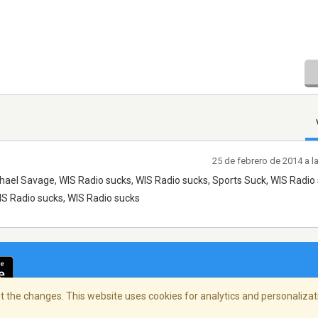
25 de febrero de 2014 a 
hael Savage, WIS Radio sucks, WIS Radio sucks, Sports Suck, WIS Radio 
WIS Radio sucks, WIS Radio sucks
 the changes. This website uses cookies for analytics and personalizati
cidad
/
Copyright Policy
/
AdChoices
© 2026 Stre