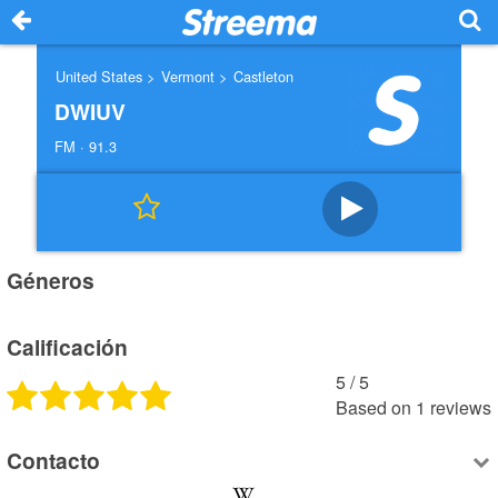
United States >
Vermont >
Castleton
DWIUV
FM · 91.3
Géneros
Calificación
5
 / 
5
Based on 
1
 reviews
Contacto