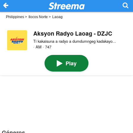
Philippines
>
Ilocos Norte
>
Laoag
Aksyon Radyo Laoag - DZJC
Ti kakaisuna a radyo a dumdumngeg kadakayo...
· AM · 747
Play
Géneros