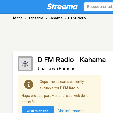
África
»
Tanzania
»
Kahama
»
D FM Radio
D FM Radio
- Kahama
Uhalisi wa Burudani
Oops… no streams currently
available for
D FM Radio
.
Haga clic aquí para visitar el sitio web de la
estación :
Visit Website
Más información