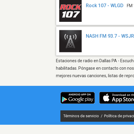
Rock 107 - WLGD
FM 
NASH FM 93.7 - WSJ
Estaciones de radio en Dallas PA - Escuch
habilitadas. Póngase en contacto con nos
mejores nuevas canciones, listas de repr
Términos de servicio
/
Política de priva