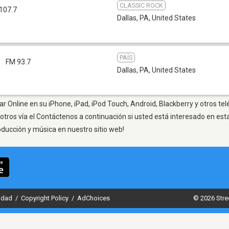
CLASSIC ROCK
107.7
Dallas, PA
,
United States
PAÍS
R
FM 93.7
Dallas, PA
,
United States
ar Online en su iPhone, iPad, iPod Touch, Android, Blackberry y otros te
otros vía el Contáctenos a continuación si usted está interesado en est
oducción y música en nuestro sitio web!
cidad
/
Copyright Policy
/
AdChoices
© 2026 Stre