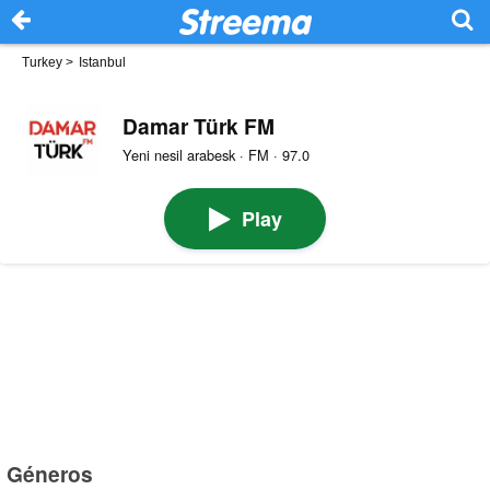
Turkey
>
Istanbul
Damar Türk FM
Yeni nesil arabesk · FM · 97.0
Play
Géneros