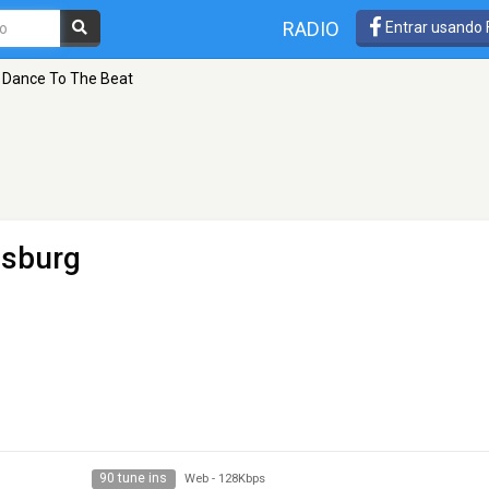
RADIO
Entrar usando
Dance To The Beat
isburg
90 tune ins
Web
-
128Kbps