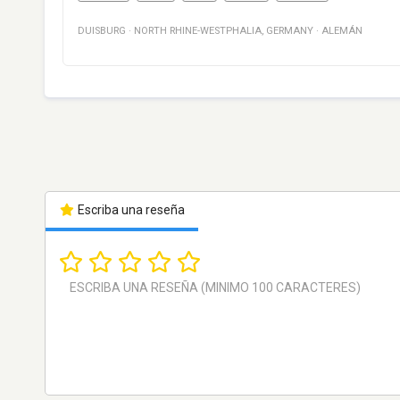
DUISBURG
·
NORTH RHINE-WESTPHALIA
,
GERMANY
·
ALEMÁN
Escriba una reseña