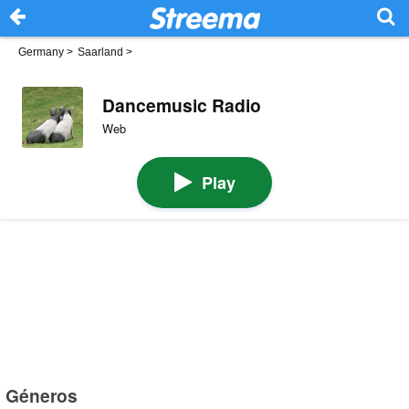
Germany
>
Saarland
>
Dancemusic Radio
Web
Play
Géneros