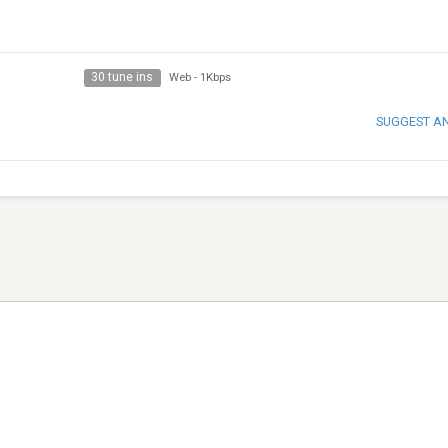
30 tune ins
Web
-
1Kbps
SUGGEST A