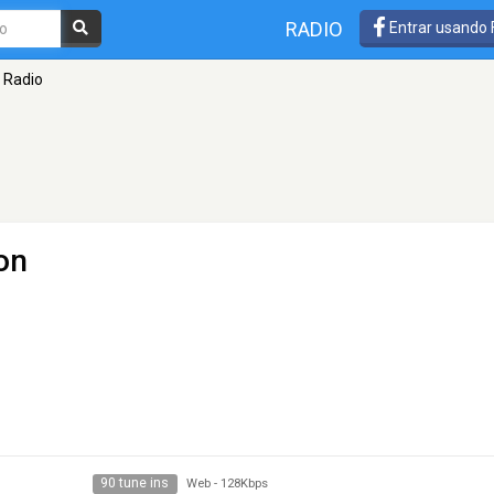
RADIO
Entrar usando
 Radio
on
90 tune ins
Web
-
128Kbps