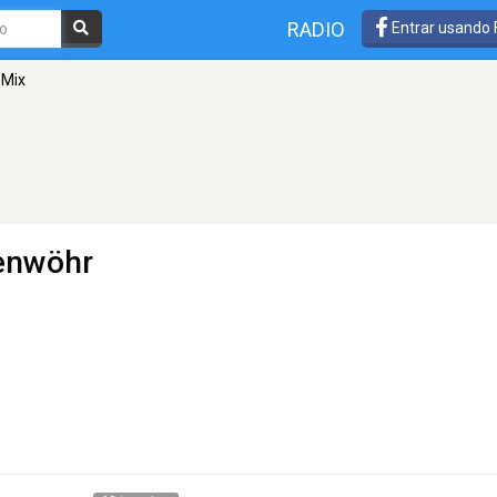
RADIO
Entrar usando
 Mix
enwöhr