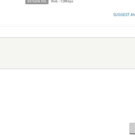
60 tune ins
Web
-
128Kbps
SUGGEST A