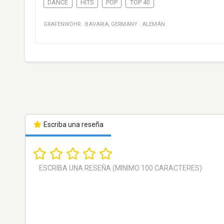
DANCE
HITS
POP
TOP 40
GRAFENWÖHR
·
BAVARIA
,
GERMANY
·
ALEMÁN
Escriba una reseña