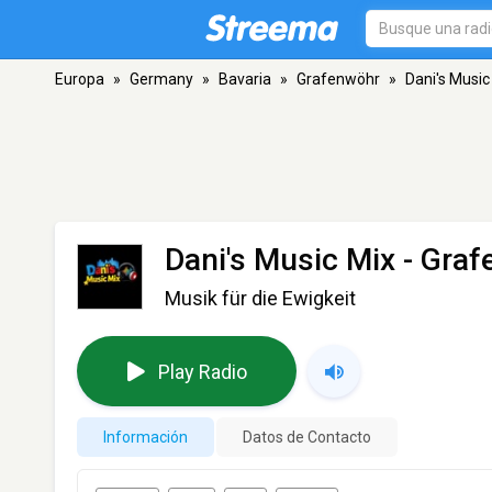
Europa
»
Germany
»
Bavaria
»
Grafenwöhr
»
Dani's Music
Dani's Music Mix
- Graf
Musik für die Ewigkeit
Play Radio
Información
Datos de Contacto