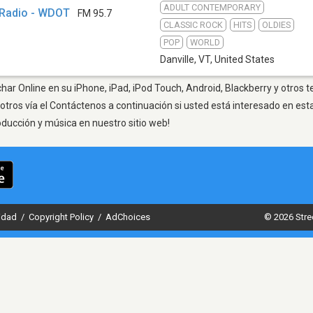
ADULT CONTEMPORARY
 Radio - WDOT
FM 95.7
CLASSIC ROCK
HITS
OLDIES
POP
WORLD
Danville, VT
,
United States
char Online en su iPhone, iPad, iPod Touch, Android, Blackberry y otros 
otros vía el Contáctenos a continuación si usted está interesado en est
oducción y música en nuestro sitio web!
cidad
/
Copyright Policy
/
AdChoices
© 2026 Stre