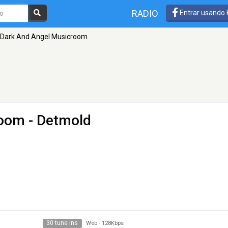
RADIO
Entrar usando
Dark And Angel Musicroom
room
- Detmold
30 tune ins
Web
-
128Kbps