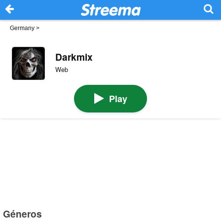
Germany
>
Darkmix
Web
Play
Géneros