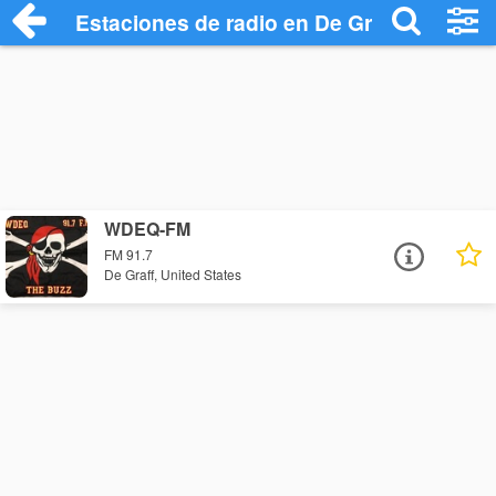
Estaciones de radio en De Graff - Escuch
WDEQ-FM
FM 91.7
De Graff, United States