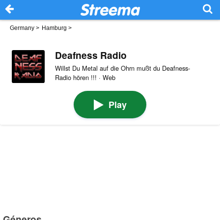
Germany
>
Hamburg
>
Deafness Radio
Willst Du Metal auf die Ohrn mußt du Deafness-
Radio hören !!! · Web
Play
Géneros