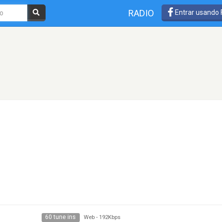
RADIO
Entrar usando
60 tune ins
Web
-
192Kbps