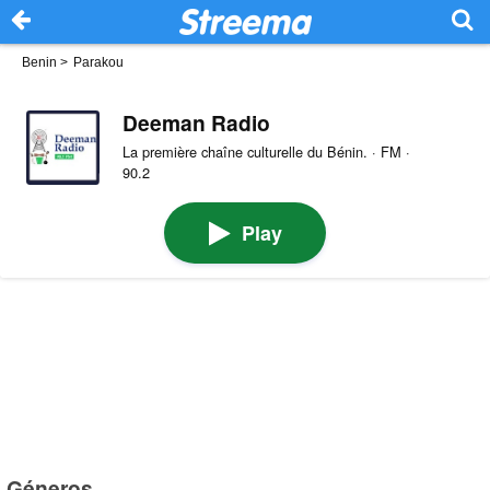
Benin
>
Parakou
Deeman Radio
La première chaîne culturelle du Bénin. · FM ·
90.2
Play
Géneros