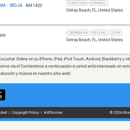
CHRISTIAN
ESPAÑOL
 AM - WDJA
AM 1420
Delray Beach, FL
,
United States
CARIBBEAN
REGGAE
ZOUK
Web
Delray Beach, FL
,
United States
Escuchar Online en su iPhone, iPad, iPod Touch, Android, Blackberry y o
otros vía el Contáctenos a continuación si usted está interesado en est
oducción y música en nuestro sitio web!
cidad
/
Copyright Policy
/
AdChoices
© 2026 Stre