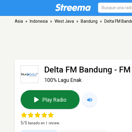
Asia
»
Indonesia
»
West Java
»
Bandung
»
Delta FM Band
Delta FM Bandung
- FM
100% Lagu Enak
Play Radio
5
/5
basado en
1
review.