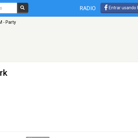
RADIO
Entrar usando
M - Party
rk