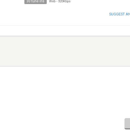
30 tune ins
Web
-
320Kbps
SUGGEST A