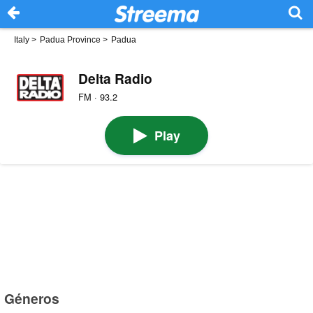
Italy
>
Padua Province
>
Padua
Delta Radio
FM · 93.2
Play
Géneros