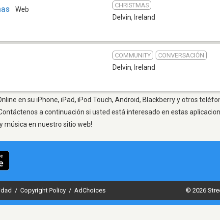
CHRISTMAS
mas
Web
Delvin
,
Ireland
COMMUNITY
CONVERSACIÓN
Delvin
,
Ireland
nline en su iPhone, iPad, iPod Touch, Android, Blackberry y otros teléfo
Contáctenos a continuación si usted está interesado en estas aplicaci
y música en nuestro sitio web!
cidad
/
Copyright Policy
/
AdChoices
© 2026 Stre