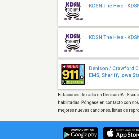
KDSN The Hive - KDS
KDSN The Hive - KD
Denison / Crawford Cou
EMS, Sheriff, Iowa Sta
Estaciones de radio en Denison IA - Escuc
habilitadas. Póngase en contacto con nos
mejores nuevas canciones, listas de repr