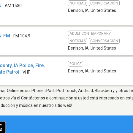
NOTICIAS
CONVERSACIÓN
N
AM 1530
Denison, IA
,
United States
ADULT CONTEMPORARY
SN-FM
FM 104.9
NOTICIAS
CONVERSACIÓN
Denison, IA
,
United States
POLICE
nty, IA Police, Fire,
Denison, IA
,
United States
te Patrol
VHF
har Online en su iPhone, iPad, iPod Touch, Android, Blackberry y otros t
otros vía el Contáctenos a continuación si usted está interesado en est
oducción y música en nuestro sitio web!