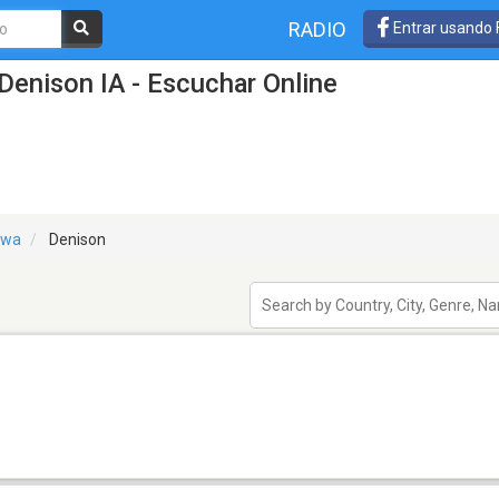
RADIO
Entrar usando
Denison IA - Escuchar Online
owa
Denison