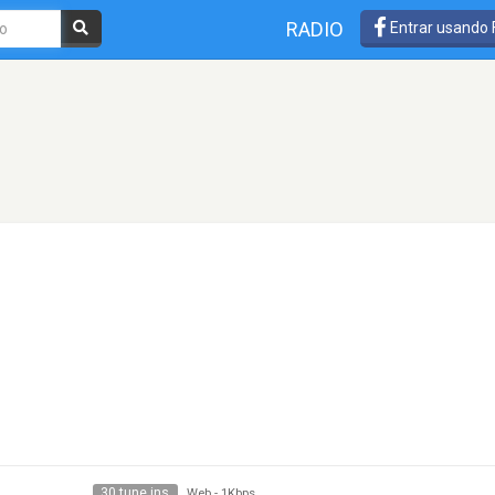
RADIO
Entrar usando
30 tune ins
Web
-
1Kbps