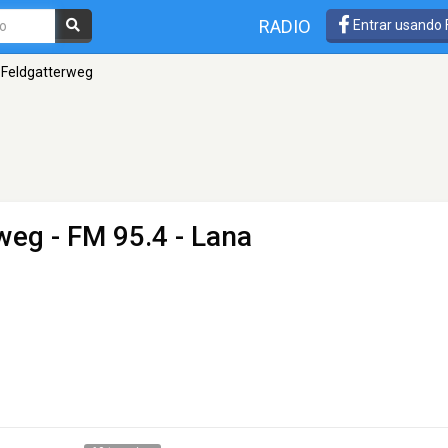
RADIO
Entrar usando
 Feldgatterweg
rweg
- FM 95.4 - Lana