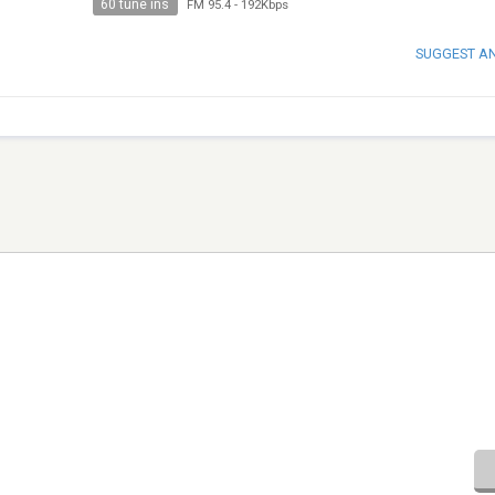
60 tune ins
FM 95.4
-
192Kbps
SUGGEST A