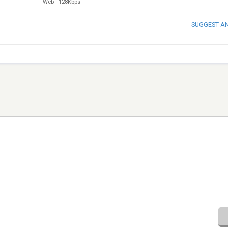
Web
-
128Kbps
SUGGEST A