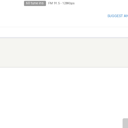
60 tune ins
FM 91.5
-
128Kbps
SUGGEST A