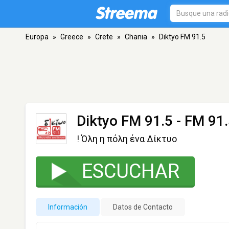
Europa
»
Greece
»
Crete
»
Chania
»
Diktyo FM 91.5
Diktyo FM 91.5
- FM 91.
! Όλη η πόλη ένα Δίκτυο
ESCUCHAR
Información
Datos de Contacto