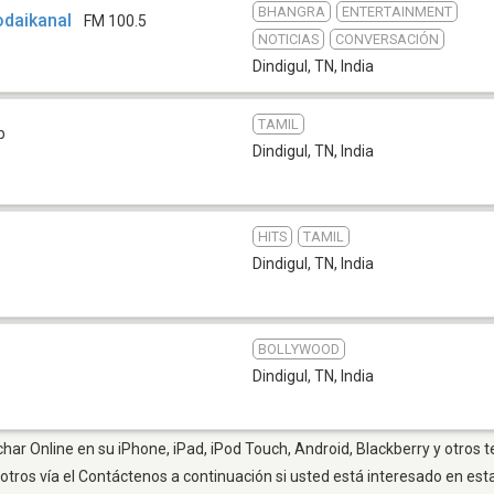
BHANGRA
ENTERTAINMENT
Kodaikanal
FM 100.5
NOTICIAS
CONVERSACIÓN
Dindigul, TN
,
India
TAMIL
b
Dindigul, TN
,
India
HITS
TAMIL
Dindigul, TN
,
India
BOLLYWOOD
Dindigul, TN
,
India
char Online en su iPhone, iPad, iPod Touch, Android, Blackberry y otros 
otros vía el Contáctenos a continuación si usted está interesado en est