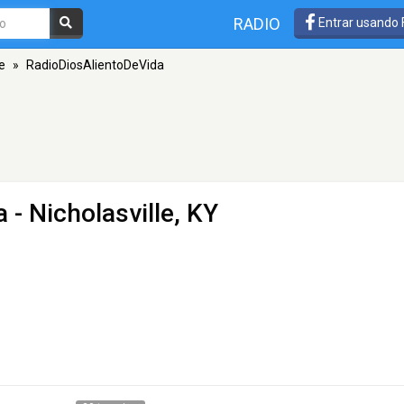
RADIO
Entrar usando
le
»
RadioDiosAlientoDeVida
a
- Nicholasville, KY