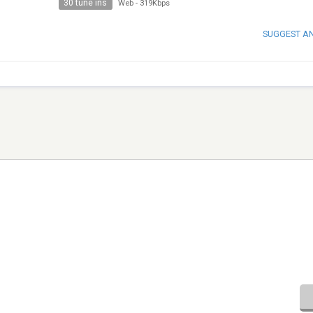
30 tune ins
Web
-
319Kbps
SUGGEST A