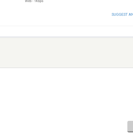
Web
-
1Kbps
SUGGEST A