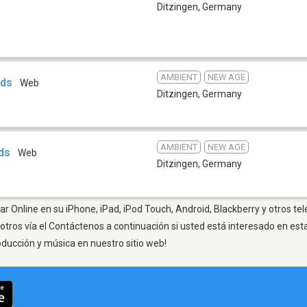
Ditzingen
,
Germany
AMBIENT
NEW AGE
nds
Web
Ditzingen
,
Germany
AMBIENT
NEW AGE
nds
Web
Ditzingen
,
Germany
ar Online en su iPhone, iPad, iPod Touch, Android, Blackberry y otros te
otros vía el Contáctenos a continuación si usted está interesado en est
oducción y música en nuestro sitio web!