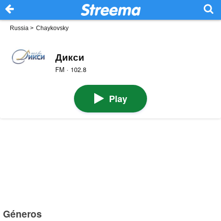
Russia
>
Chaykovsky
Дикси
FM · 102.8
Play
Géneros