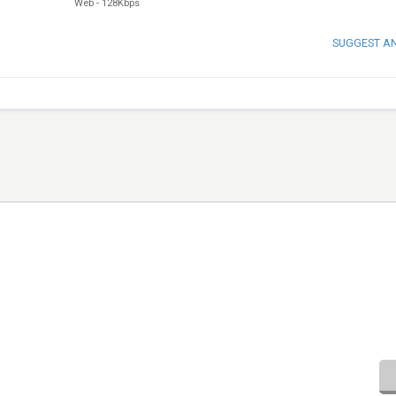
Web
-
128Kbps
SUGGEST A