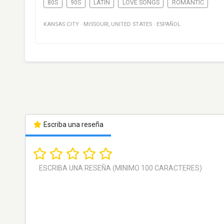
80S
90S
LATIN
LOVE SONGS
ROMANTIC
KANSAS CITY
·
MISSOURI
,
UNITED STATES
·
ESPAÑOL
Escriba una reseña