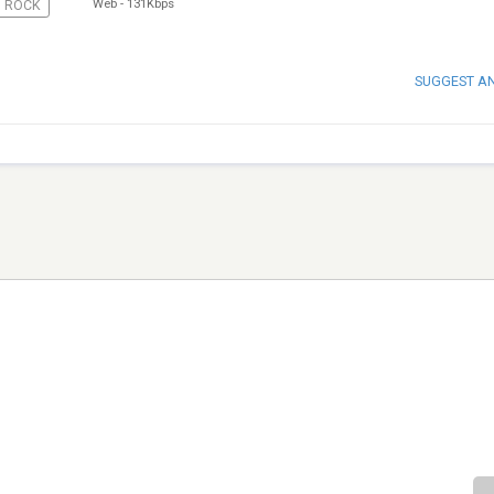
Web
-
131Kbps
ROCK
SUGGEST A