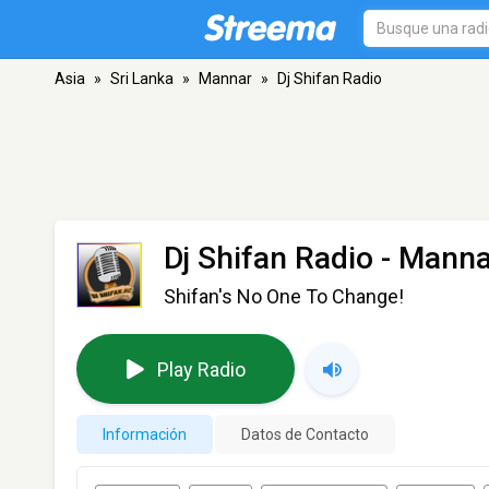
Asia
»
Sri Lanka
»
Mannar
»
Dj Shifan Radio
Dj Shifan Radio
- Manna
Shifan's No One To Change!
Play Radio
Información
Datos de Contacto