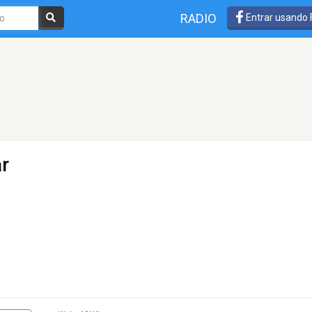
RADIO
Entrar usando
r