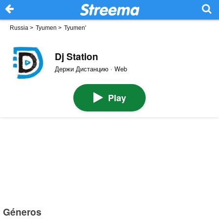
Russia
>
Tyumen
>
Tyumen'
Dj Station
Держи Дистанцию · Web
Play
Géneros