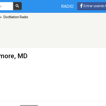
RADIO
Entrar usando
»
DocNation Radio
imore, MD