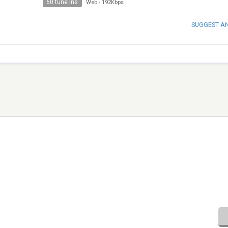
60 tune ins
Web
-
192Kbps
SUGGEST A