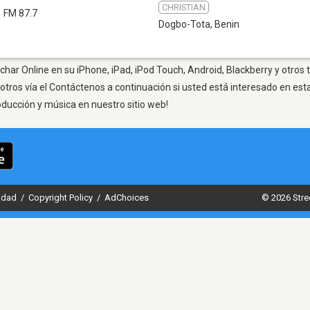
CHRISTIAN
FM 87.7
Dogbo-Tota
,
Benin
har Online en su iPhone, iPad, iPod Touch, Android, Blackberry y otros 
otros vía el Contáctenos a continuación si usted está interesado en est
oducción y música en nuestro sitio web!
cidad
/
Copyright Policy
/
AdChoices
© 2026 Stre