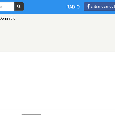
RADIO
Entrar usando
Domradio