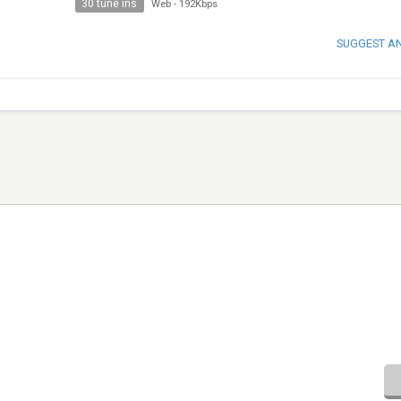
30 tune ins
Web
-
192Kbps
SUGGEST A