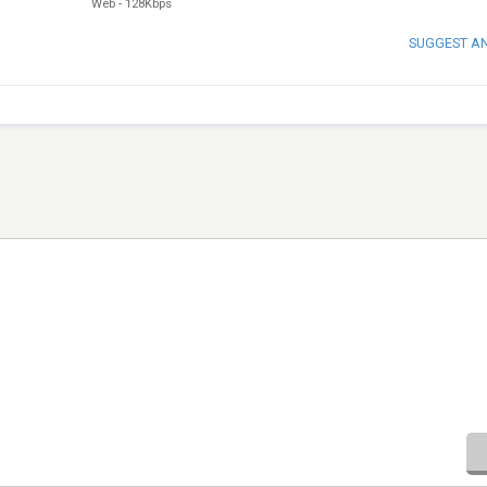
Web
-
128Kbps
SUGGEST A