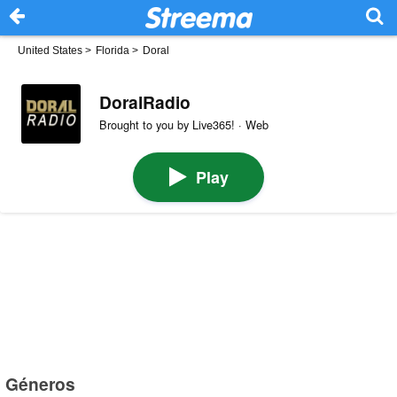
United States
>
Florida
>
Doral
DoralRadio
Brought to you by Live365! · Web
Play
Géneros