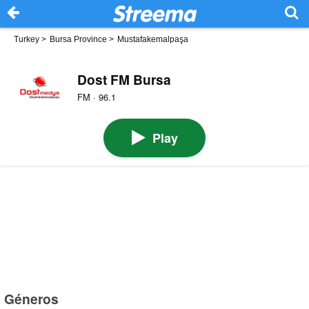
Turkey
>
Bursa Province
>
Mustafakemalpaşa
Dost FM Bursa
FM · 96.1
Play
Géneros